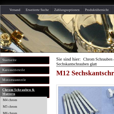
Versand
Erweiterte Suche
Zahlungsoptionen
Produktübersicht
Sie sind hier:
Chrom Schrauben 
Startseite
Sechskantschrauben glatt
Karosserieteile
M12 Sechskantschr
Motorraumteile
Chrom Schrauben &
Muttern
M4 chrom
M5 chrom
M6 chrom