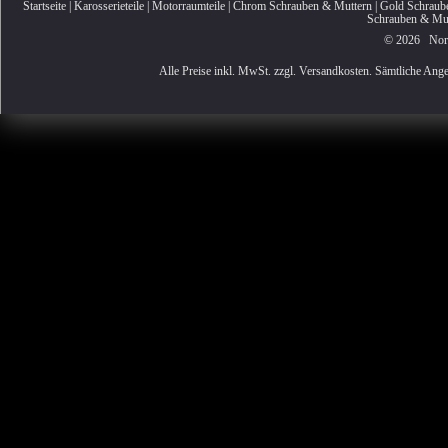
Startseite
|
Karosserieteile
|
Motorraumteile
|
Chrom Schrauben & Muttern
|
Gold Schraub
Schrauben & Mut
© 2026 Nordi
Alle Preise inkl. MwSt. zzgl. Versandkosten. Sämtliche Ange