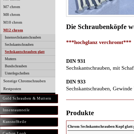
M7 chrom
M8 chrom
M10 chrom
Die Schraubenköpfe wu
M12 chrom
Innensechskantschrauben
***hochglanz verchromt***
Sechskantschrauben
Sechskantschrauben glatt
Muttern
DIN 931
Bundschrauben
Sechskantschrauben, mit Schaf
Unterlegscheiben
Sonstige Chromschrauben
DIN 933
Sechskantschrauben, Gewinde 
Restposten
Gold Schrauben & Muttern
Innenraumteile
Produkte
Kunstoffteile
Chrom Sechskantschrauben Kopf glatt 
Carbon Look