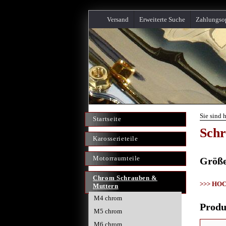
Versand
Erweiterte Suche
Zahlungso
Sie sind 
Startseite
Schr
Karosserieteile
Motorraumteile
Größ
Chrom Schrauben &
>>> HO
Muttern
M4 chrom
Produ
M5 chrom
M6 chrom