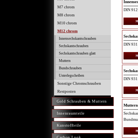
Innense
M7 chrom
DIN 912
M8 chrom
M10 chrom
M12 chrom
Sechska
Innensechskantschrauben
DIN 931
Sechskantschrauben
Sechskantschrauben glatt
Muttern
Bundschrauben
Sechska
Unterlegscheiben
DIN 931 
Sonstige Chromschrauben
Restposten
Gold Schrauben & Muttern
Muttern
Innenraumteile
Sechskan
Bundmutt
Kunstoffteile
Carbon Look