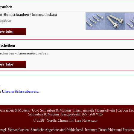
hrauben
nt-Bundschrauben / Innensechskant
rauben
gscheiben
scheiben - Karosseriescheiben
e
u
Chrom Schrauben etc.
chrauben & Muttern
|
Gold Schrauben & Muttern
|
Innenraumteile
|
Kunstoffteile
|
Carbon Lo
Schrauben & Muttern
|
Sandgestrahlt 16V G60 VR6
© 2026 Nordic-Chrom Inh. Lars Hattensaur
 zzgl. Versandkosten. Sämtliche Angebote sind freibleibend. Irrtümer, Druckfehler und Preisä