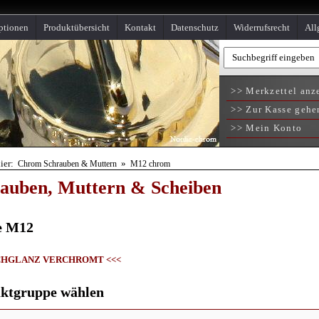
ptionen
Produktübersicht
Kontakt
Datenschutz
Widerrufsrecht
All
>> Merkzettel anz
>> Zur Kasse gehe
>> Mein Konto
hier:
»
Chrom Schrauben & Muttern
M12 chrom
auben, Muttern & Scheiben
e M12
CHGLANZ VERCHROMT <<<
ktgruppe wählen