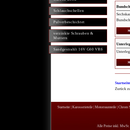
Bundsc
Schlauchschellen
Sechska
Bundsch
Pulverbeschichtet
verzinkte Schrauben &
Muttern
Unterle
Sandgestrahlt 16V G60 VR6
Unterleg
Startseit
Zurück z
Startseite
|
Karosserieteile
|
Motorraumteile
|
Chrom S
Alle Preise inkl. MwSt.