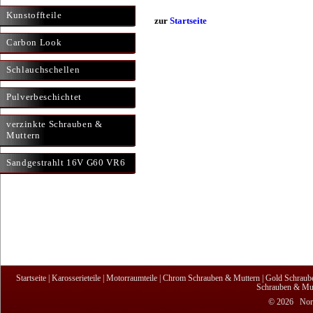
Kunstoffteile
zur
Startseite
Carbon Look
Schlauchschellen
Pulverbeschichtet
verzinkte Schrauben &
Muttern
Sandgestrahlt 16V G60 VR6
Startseite
|
Karosserieteile
|
Motorraumteile
|
Chrom Schrauben & Muttern
|
Gold Schraub
Schrauben & Mut
© 2026 Nordi