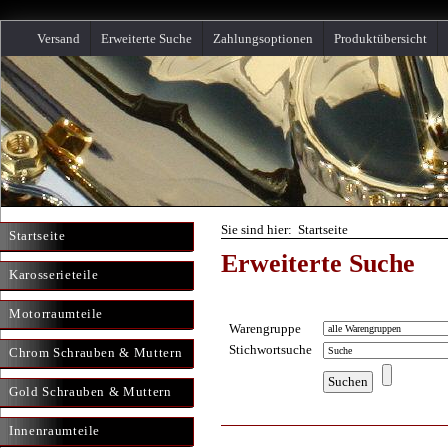
Versand
Erweiterte Suche
Zahlungsoptionen
Produktübersicht
Sie sind hier: Startseite
Startseite
Erweiterte Suche
Karosserieteile
Motorraumteile
Warengruppe
Stichwortsuche
Chrom Schrauben & Muttern
Gold Schrauben & Muttern
Innenraumteile