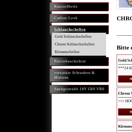
Kunstoffteile
CHRO
Carbon Look
Schlauchschellen
Gold Schlauchschellen
Chrom Schlauchschellen
Bitte
Klemmschellen
Gold Sc
Pulverbeschichtet
***24 K
verzinkte Schrauben &
Muttern
Sandgestrahlt 16V G60 VR6
Chrom S
>>> H
Klemmsc