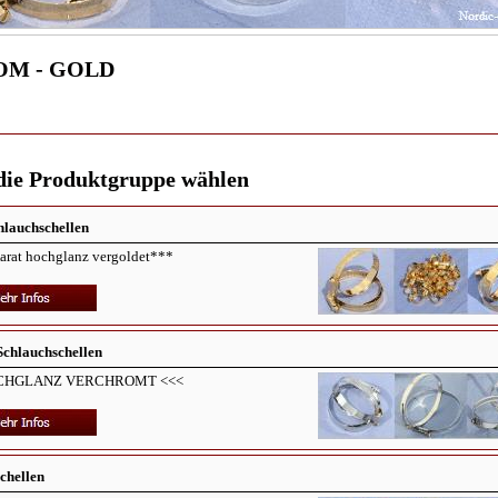
M - GOLD
 die Produktgruppe wählen
hlauchschellen
arat hochglanz vergoldet***
chlauchschellen
OCHGLANZ VERCHROMT <<<
hellen