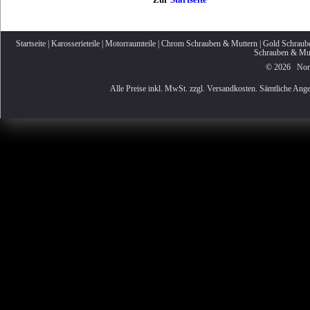
Startseite
|
Karosserieteile
|
Motorraumteile
|
Chrom Schrauben & Muttern
|
Gold Schraub
Schrauben & Mut
© 2026 Nordi
Alle Preise inkl. MwSt. zzgl. Versandkosten. Sämtliche Ange