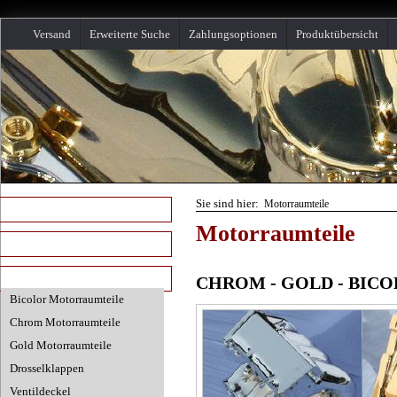
Versand
Erweiterte Suche
Zahlungsoptionen
Produktübersicht
Sie sind hier:
Motorraumteile
Startseite
Motorraumteile
Karosserieteile
Motorraumteile
CHROM - GOLD - BIC
Bicolor Motorraumteile
Chrom Motorraumteile
Gold Motorraumteile
Drosselklappen
Ventildeckel