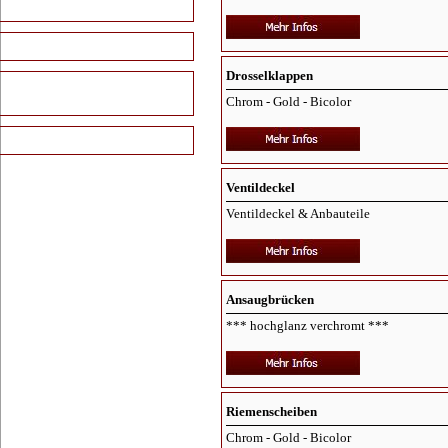
Schlauchschellen
Pulverbeschichtet
Drosselklappen
verzinkte Schrauben &
Muttern
Chrom - Gold - Bicolor
Sandgestrahlt 16V G60 VR6
Ventildeckel
Ventildeckel & Anbauteile
Ansaugbrücken
*** hochglanz verchromt ***
Riemenscheiben
Chrom - Gold - Bicolor