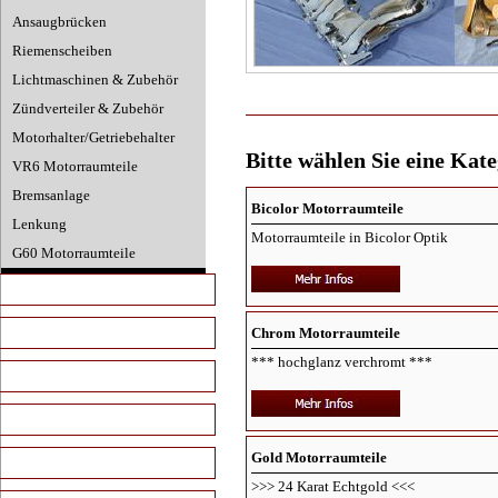
Ansaugbrücken
Riemenscheiben
Lichtmaschinen & Zubehör
Zündverteiler & Zubehör
Motorhalter/Getriebehalter
Bitte wählen Sie eine Kate
VR6 Motorraumteile
Bremsanlage
Bicolor Motorraumteile
Lenkung
Motorraumteile in Bicolor Optik
G60 Motorraumteile
Chrom Schrauben & Muttern
Gold Schrauben & Muttern
Chrom Motorraumteile
*** hochglanz verchromt ***
Innenraumteile
Kunstoffteile
Gold Motorraumteile
Carbon Look
>>> 24 Karat Echtgold <<<