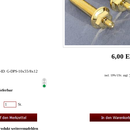
6,00 
t-ID: G-DPS-10x55/8x12
incl. 19% USt. zzgl.
lieferbar
:
St.
rodukt weiterempfehlen