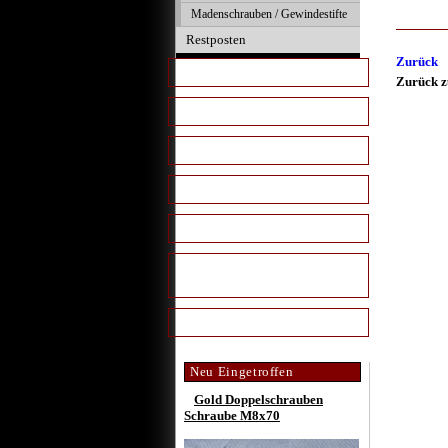
Madenschrauben / Gewindestifte
Restposten
Zurück
Innenraumteile
Zurück 
Kunstoffteile
Carbon Look
Schlauchschellen
Pulverbeschichtet
verzinkte Schrauben &
Muttern
Sandgestrahlt 16V G60 VR6
Neu Eingetroffen
Gold Doppelschrauben
Schraube M8x70