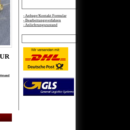
Kundenteilen
- Anfrage/Kontakt Formular
- Bearbeitungsverfahren
- Anlieferungszustand
Versand
EUR
Versand