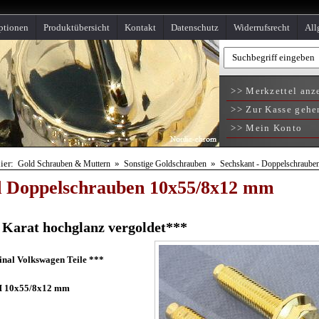
ptionen
Produktübersicht
Kontakt
Datenschutz
Widerrufsrecht
All
>> Merkzettel anz
>> Zur Kasse gehe
>> Mein Konto
hier:
»
»
Gold Schrauben & Muttern
Sonstige Goldschrauben
Sechskant - Doppelschraube
 Doppelschrauben 10x55/8x12 mm
 Karat hochglanz vergoldet***
inal Volkswagen Teile ***
M 10x55/8x12 mm