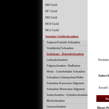
M6 Gold
M7 Gold
M8 Gold
M10 Gold
M12 Gold
Sonstige Goldschrauben
Anlasser/Getriebe Schrauben
Ventildeckel Schrauben
Sechskant - Doppelschrauben
Produk
Lenkradschrauben
Felgenschrauben / Radbolzen
Motor - Getriebehalter Schrauben
Sofort 
Schrauben Lichtmaschine/Halter
Schrauben Karosserie Allgemein
Anzahl
Schrauben Motorraum Allgemein
Senkschrauben / Zylinderschrauben
Blechschrauben
Linsenschrauben
Dieses P