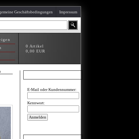
gemeine Geschäftsbedingungen
Impressum
eigen
0
Artikel
n
0,00
EUR
n
Direkt Login
E-Mail oder Kundennummer:
Kennwort:
Bearbeitung von