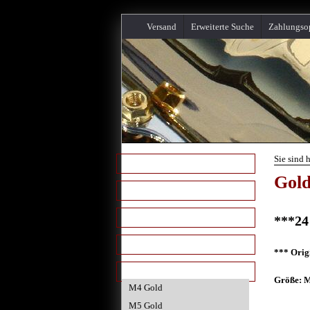
Versand
Erweiterte Suche
Zahlungso
Sie sind 
Startseite
Gold
Karosserieteile
Motorraumteile
***24
Chrom Schrauben & Muttern
*** Orig
Gold Schrauben & Muttern
Größe: 
M4 Gold
M5 Gold