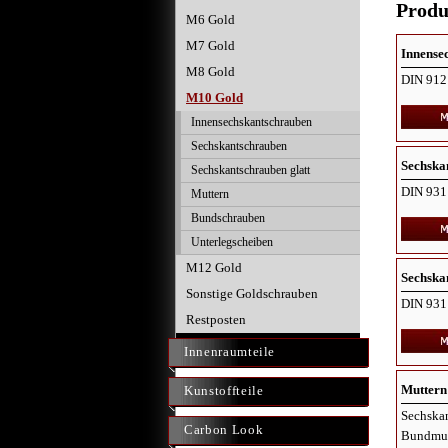
Produ
M6 Gold
M7 Gold
Innense
M8 Gold
DIN 912
M10 Gold
Innensechskantschrauben
Sechskantschrauben
Sechska
Sechskantschrauben glatt
DIN 931
Muttern
Bundschrauben
Unterlegscheiben
M12 Gold
Sechska
Sonstige Goldschrauben
DIN 931 
Restposten
Innenraumteile
Muttern
Kunstoffteile
Sechskan
Carbon Look
Bundmutt