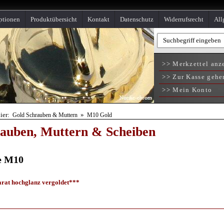
ptionen
Produktübersicht
Kontakt
Datenschutz
Widerrufsrecht
All
>> Merkzettel anz
>> Zur Kasse gehe
>> Mein Konto
hier:
»
Gold Schrauben & Muttern
M10 Gold
auben, Muttern & Scheiben
e M10
rat hochglanz vergoldet***