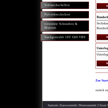
Schlauchschellen
Pulverbeschichtet
Bundsc
Sechska
verzinkte Schrauben &
Muttern
Bundsch
Sandgestrahlt 16V G60 VR6
Unterle
Unterleg
Zur Start
zurück z
Startseite
|
Karosserieteile
|
Motorraumteile
|
Chrom S