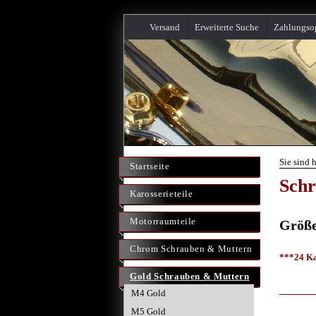
Versand
Erweiterte Suche
Zahlungso
Sie sind 
Startseite
Schr
Karosserieteile
Motorraumteile
Größ
Chrom Schrauben & Muttern
***24 Ka
Gold Schrauben & Muttern
M4 Gold
M5 Gold