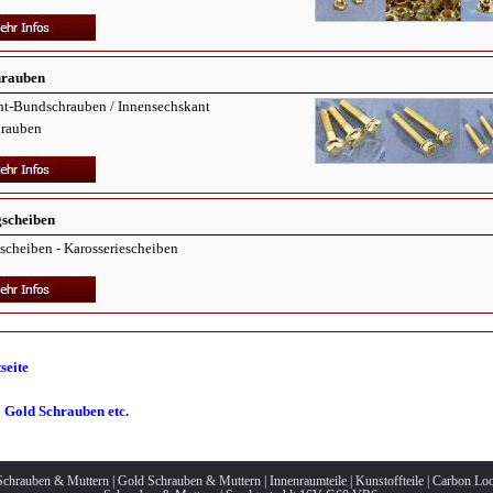
hrauben
nt-Bundschrauben / Innensechskant
rauben
gscheiben
scheiben - Karosseriescheiben
seite
u
Gold Schrauben etc.
chrauben & Muttern
|
Gold Schrauben & Muttern
|
Innenraumteile
|
Kunstoffteile
|
Carbon Lo