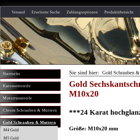
Versand
Erweiterte Suche
Zahlungsoptionen
Produktübersicht
Sie sind hier:
Gold Schrauben &
Startseite
Gold Sechskantsc
Karosserieteile
M10x20
Motorraumteile
Chrom Schrauben & Muttern
***24 Karat hochglan
Gold Schrauben & Muttern
Größe: M10x20 mm
M4 Gold
M5 Gold