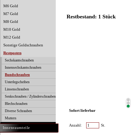
M6 Gold
M7 Gold
Restbestand: 1 Stück
M8 Gold
M10 Gold
M12 Gold
Sonstige Goldschrauben
Restposten
Sechskantschrauben
Innensechskantschrauben
Bundschrauben
Unterlegscheiben
Linsenschrauben
Senkschrauben / Zylinderschrauben
Blechschrauben
Sofort lieferbar
Diverse Schrauben
Muttern
Anzahl:
St.
Innenraumteile