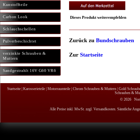
Kunstoffteile
Carbon Look
Dieses Produkt weiterempfehlen
Schlauchschellen
Zurück zu
Bundschrauben
Pulverbeschichtet
verzinkte Schrauben &
Zur
Startseite
Muttern
Sandgestrahlt 16V G60 VR6
Startseite
|
Karosserieteile
|
Motorraumteile
|
Chrom Schrauben & Muttern
|
Gold Schraub
Schrauben & Mut
© 2026 Nordi
Alle Preise inkl. MwSt. zzgl. Versandkosten. Sämtliche Ange